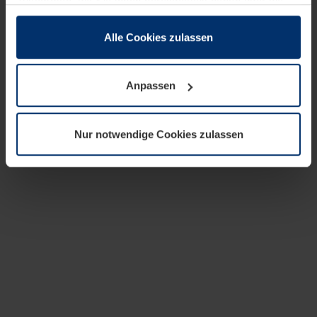
zusammen, die Sie ihnen bereitgestellt haben oder die
sie im Rahmen Ihrer Nutzung der Dienste gesammelt
haben.
Alle Cookies zulassen
Rechtlich können wir Cookies auf Ihrem Gerät speichern,
wenn diese für den Betrieb dieser Seite unbedingt
Anpassen
notwendig sind. Für alle anderen Cookie-Typen benötigen
wir Ihre Erlaubnis. Ihre Einwilligung können Sie jederzeit
in der Cookie-Erläuterung auf der Seite
Nur notwendige Cookies zulassen
Datenschutzerklärung
unserer Website ändern oder
widerrufen.