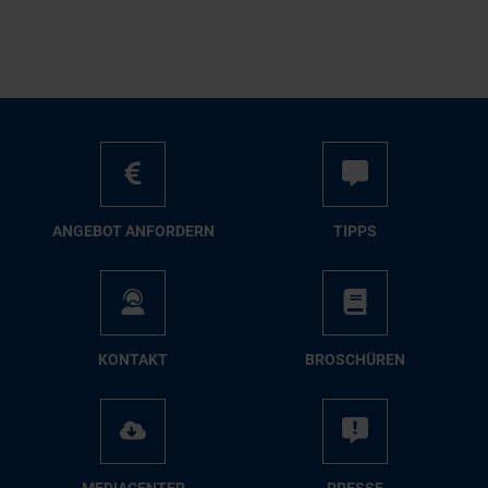
AN­GE­BOT AN­FOR­DERN
TIPPS
KON­TAKT
BRO­SCHÜ­REN