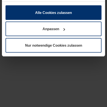
zusammen, die Sie ihnen bereitgestellt haben oder die
sie im Rahmen Ihrer Nutzung der Dienste gesammelt
haben.
Alle Cookies zulassen
Rechtlich können wir Cookies auf Ihrem Gerät speichern,
wenn diese für den Betrieb dieser Seite unbedingt
Anpassen
notwendig sind. Für alle anderen Cookie-Typen benötigen
wir Ihre Erlaubnis. Ihre Einwilligung können Sie jederzeit
in der Cookie-Erläuterung auf der Seite
Nur notwendige Cookies zulassen
Datenschutzerklärung
unserer Website ändern oder
widerrufen.