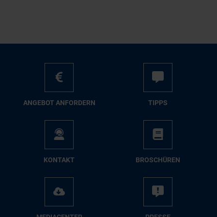
AN­GE­BOT AN­FOR­DERN
TIPPS
KON­TAKT
BRO­SCHÜ­REN