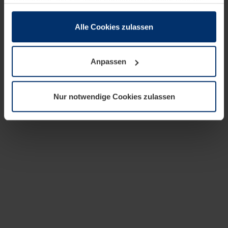
zusammen, die Sie ihnen bereitgestellt haben oder die
sie im Rahmen Ihrer Nutzung der Dienste gesammelt
haben.
Alle Cookies zulassen
Rechtlich können wir Cookies auf Ihrem Gerät speichern,
wenn diese für den Betrieb dieser Seite unbedingt
Anpassen
notwendig sind. Für alle anderen Cookie-Typen benötigen
wir Ihre Erlaubnis. Ihre Einwilligung können Sie jederzeit
in der Cookie-Erläuterung auf der Seite
Nur notwendige Cookies zulassen
Datenschutzerklärung
unserer Website ändern oder
widerrufen.