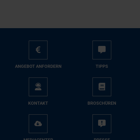
AN­GE­BOT AN­FOR­DERN
TIPPS
KON­TAKT
BRO­SCHÜ­REN