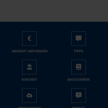
AN­GE­BOT AN­FOR­DERN
TIPPS
KON­TAKT
BRO­SCHÜ­REN