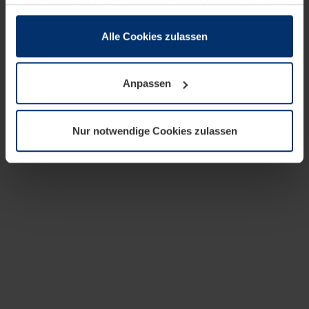
zusammen, die Sie ihnen bereitgestellt haben oder die
sie im Rahmen Ihrer Nutzung der Dienste gesammelt
haben.
Alle Cookies zulassen
Rechtlich können wir Cookies auf Ihrem Gerät speichern,
wenn diese für den Betrieb dieser Seite unbedingt
Anpassen
notwendig sind. Für alle anderen Cookie-Typen benötigen
wir Ihre Erlaubnis. Ihre Einwilligung können Sie jederzeit
in der Cookie-Erläuterung auf der Seite
Nur notwendige Cookies zulassen
Datenschutzerklärung
unserer Website ändern oder
widerrufen.