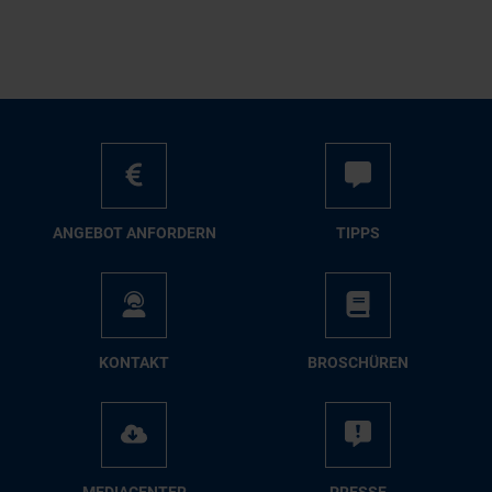
AN­GE­BOT AN­FOR­DERN
TIPPS
KON­TAKT
BRO­SCHÜ­REN