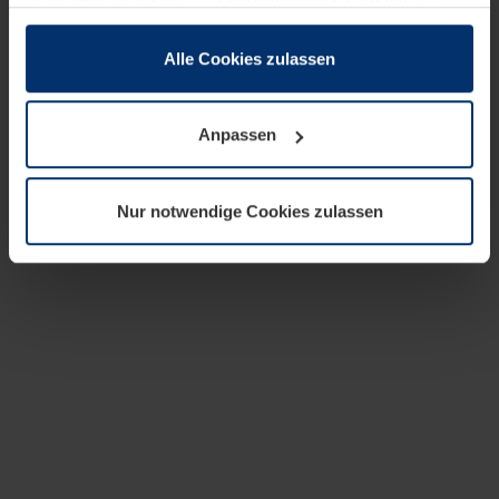
zusammen, die Sie ihnen bereitgestellt haben oder die
sie im Rahmen Ihrer Nutzung der Dienste gesammelt
haben.
Alle Cookies zulassen
Rechtlich können wir Cookies auf Ihrem Gerät speichern,
wenn diese für den Betrieb dieser Seite unbedingt
Anpassen
notwendig sind. Für alle anderen Cookie-Typen benötigen
wir Ihre Erlaubnis. Ihre Einwilligung können Sie jederzeit
in der Cookie-Erläuterung auf der Seite
Nur notwendige Cookies zulassen
Datenschutzerklärung
unserer Website ändern oder
widerrufen.