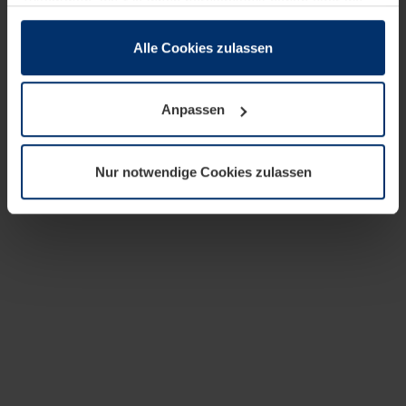
zusammen, die Sie ihnen bereitgestellt haben oder die
sie im Rahmen Ihrer Nutzung der Dienste gesammelt
haben.
Alle Cookies zulassen
Rechtlich können wir Cookies auf Ihrem Gerät speichern,
wenn diese für den Betrieb dieser Seite unbedingt
Anpassen
notwendig sind. Für alle anderen Cookie-Typen benötigen
wir Ihre Erlaubnis. Ihre Einwilligung können Sie jederzeit
in der Cookie-Erläuterung auf der Seite
Nur notwendige Cookies zulassen
Datenschutzerklärung
unserer Website ändern oder
widerrufen.