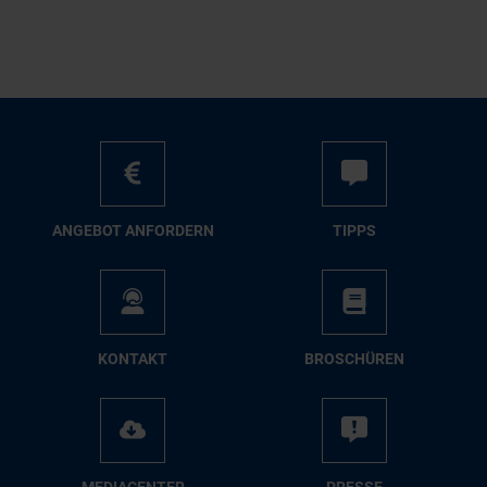
AN­GE­BOT AN­FOR­DERN
TIPPS
KON­TAKT
BRO­SCHÜ­REN