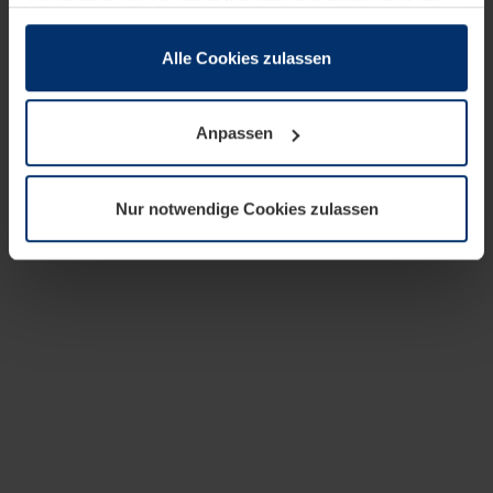
zusammen, die Sie ihnen bereitgestellt haben oder die
sie im Rahmen Ihrer Nutzung der Dienste gesammelt
haben.
Alle Cookies zulassen
Rechtlich können wir Cookies auf Ihrem Gerät speichern,
wenn diese für den Betrieb dieser Seite unbedingt
Anpassen
notwendig sind. Für alle anderen Cookie-Typen benötigen
wir Ihre Erlaubnis. Ihre Einwilligung können Sie jederzeit
in der Cookie-Erläuterung auf der Seite
Nur notwendige Cookies zulassen
Datenschutzerklärung
unserer Website ändern oder
widerrufen.