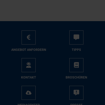
AN­GE­BOT AN­FOR­DERN
TIPPS
KON­TAKT
BRO­SCHÜ­REN