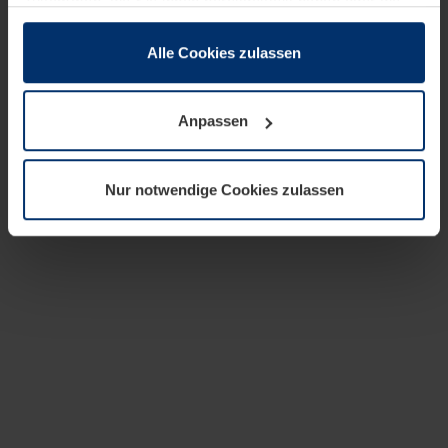
zusammen, die Sie ihnen bereitgestellt haben oder die
sie im Rahmen Ihrer Nutzung der Dienste gesammelt
haben.
Alle Cookies zulassen
Rechtlich können wir Cookies auf Ihrem Gerät speichern,
wenn diese für den Betrieb dieser Seite unbedingt
Anpassen
notwendig sind. Für alle anderen Cookie-Typen benötigen
wir Ihre Erlaubnis. Ihre Einwilligung können Sie jederzeit
in der Cookie-Erläuterung auf der Seite
Nur notwendige Cookies zulassen
Datenschutzerklärung
unserer Website ändern oder
widerrufen.