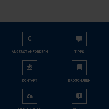
AN­GE­BOT AN­FOR­DERN
TIPPS
KON­TAKT
BRO­SCHÜ­REN