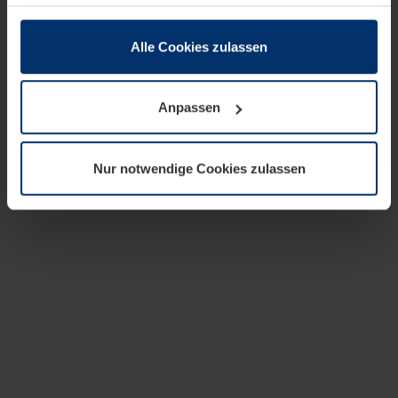
zusammen, die Sie ihnen bereitgestellt haben oder die
sie im Rahmen Ihrer Nutzung der Dienste gesammelt
haben.
Alle Cookies zulassen
Rechtlich können wir Cookies auf Ihrem Gerät speichern,
wenn diese für den Betrieb dieser Seite unbedingt
Anpassen
notwendig sind. Für alle anderen Cookie-Typen benötigen
wir Ihre Erlaubnis. Ihre Einwilligung können Sie jederzeit
in der Cookie-Erläuterung auf der Seite
Nur notwendige Cookies zulassen
Datenschutzerklärung
unserer Website ändern oder
widerrufen.