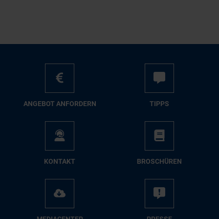
AN­GE­BOT AN­FOR­DERN
TIPPS
KON­TAKT
BRO­SCHÜ­REN