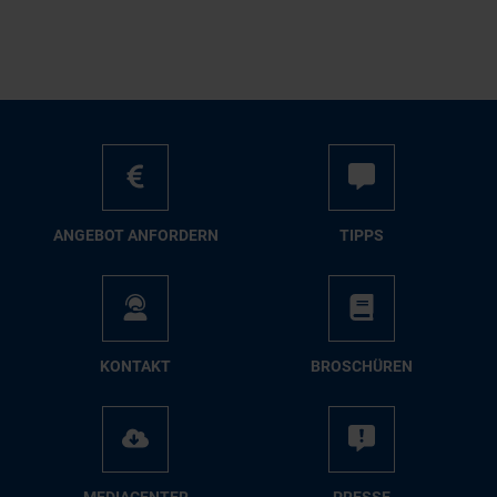
AN­GE­BOT AN­FOR­DERN
TIPPS
KON­TAKT
BRO­SCHÜ­REN