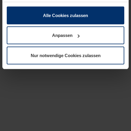
zusammen, die Sie ihnen bereitgestellt haben oder die
sie im Rahmen Ihrer Nutzung der Dienste gesammelt
haben.
Alle Cookies zulassen
Rechtlich können wir Cookies auf Ihrem Gerät speichern,
wenn diese für den Betrieb dieser Seite unbedingt
Anpassen
notwendig sind. Für alle anderen Cookie-Typen benötigen
wir Ihre Erlaubnis. Ihre Einwilligung können Sie jederzeit
in der Cookie-Erläuterung auf der Seite
Nur notwendige Cookies zulassen
Datenschutzerklärung
unserer Website ändern oder
widerrufen.