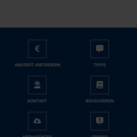
AN­GE­BOT AN­FOR­DERN
TIPPS
KON­TAKT
BRO­SCHÜ­REN