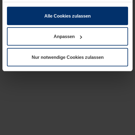
zusammen, die Sie ihnen bereitgestellt haben oder die
sie im Rahmen Ihrer Nutzung der Dienste gesammelt
haben.
Alle Cookies zulassen
Rechtlich können wir Cookies auf Ihrem Gerät speichern,
wenn diese für den Betrieb dieser Seite unbedingt
Anpassen
notwendig sind. Für alle anderen Cookie-Typen benötigen
wir Ihre Erlaubnis. Ihre Einwilligung können Sie jederzeit
in der Cookie-Erläuterung auf der Seite
Nur notwendige Cookies zulassen
Datenschutzerklärung
unserer Website ändern oder
widerrufen.