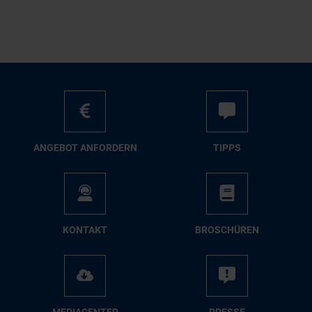
AN­GE­BOT AN­FOR­DERN
TIPPS
KON­TAKT
BRO­SCHÜ­REN