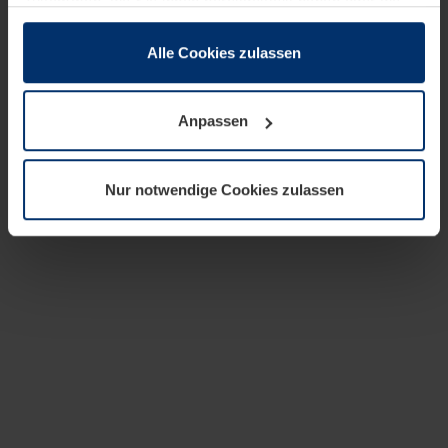
zusammen, die Sie ihnen bereitgestellt haben oder die
sie im Rahmen Ihrer Nutzung der Dienste gesammelt
haben.
Alle Cookies zulassen
Rechtlich können wir Cookies auf Ihrem Gerät speichern,
wenn diese für den Betrieb dieser Seite unbedingt
Anpassen
notwendig sind. Für alle anderen Cookie-Typen benötigen
wir Ihre Erlaubnis. Ihre Einwilligung können Sie jederzeit
in der Cookie-Erläuterung auf der Seite
Nur notwendige Cookies zulassen
Datenschutzerklärung
unserer Website ändern oder
widerrufen.