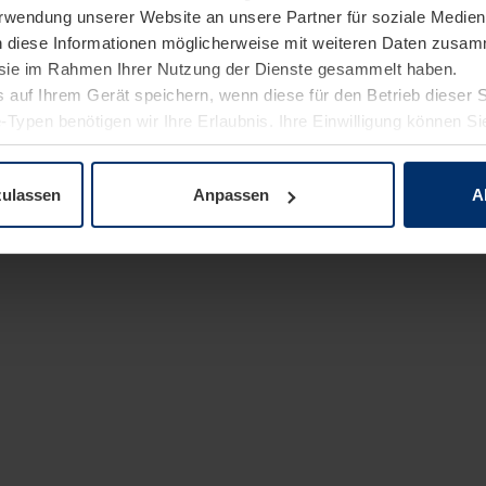
Verwendung unserer Website an unsere Partner für soziale Medi
n diese Informationen möglicherweise mit weiteren Daten zusam
e sie im Rahmen Ihrer Nutzung der Dienste gesammelt haben.
 auf Ihrem Gerät speichern, wenn diese für den Betrieb dieser 
-Typen benötigen wir Ihre Erlaubnis. Ihre Einwilligung können Sie
enschutzerklärung
unserer Website ändern oder widerrufen.
zulassen
Anpassen
A