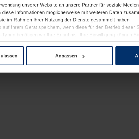
Verwendung unserer Website an unsere Partner für soziale Medi
n diese Informationen möglicherweise mit weiteren Daten zusam
e sie im Rahmen Ihrer Nutzung der Dienste gesammelt haben.
 auf Ihrem Gerät speichern, wenn diese für den Betrieb dieser 
-Typen benötigen wir Ihre Erlaubnis. Ihre Einwilligung können Sie
enschutzerklärung
unserer Website ändern oder widerrufen.
zulassen
Anpassen
A