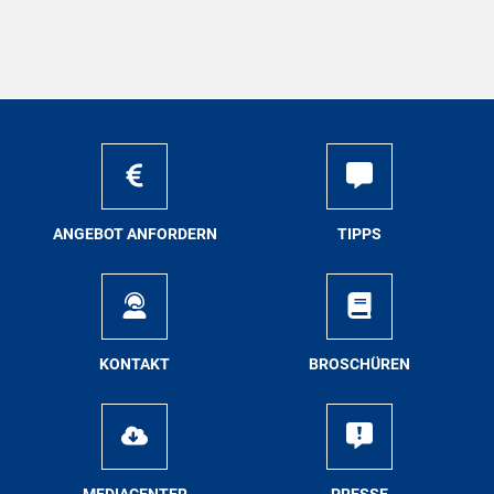
AN­GE­BOT AN­FOR­DERN
TIPPS
KON­TAKT
BRO­SCHÜ­REN