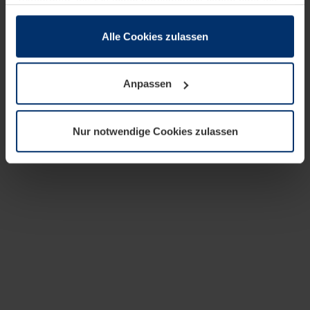
zusammen, die Sie ihnen bereitgestellt haben oder die
sie im Rahmen Ihrer Nutzung der Dienste gesammelt
haben.
Alle Cookies zulassen
Rechtlich können wir Cookies auf Ihrem Gerät speichern,
wenn diese für den Betrieb dieser Seite unbedingt
Anpassen
notwendig sind. Für alle anderen Cookie-Typen benötigen
wir Ihre Erlaubnis. Ihre Einwilligung können Sie jederzeit
in der Cookie-Erläuterung auf der Seite
Nur notwendige Cookies zulassen
Datenschutzerklärung
unserer Website ändern oder
widerrufen.