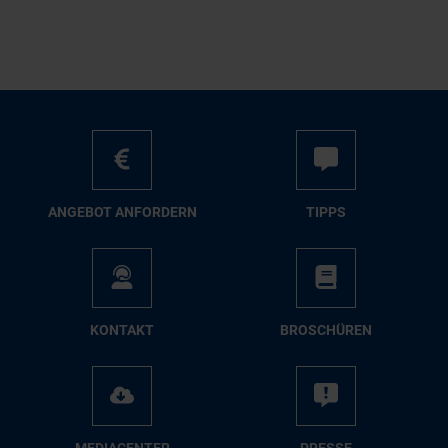
AN­GE­BOT AN­FOR­DERN
TIPPS
KON­TAKT
BRO­SCHÜ­REN