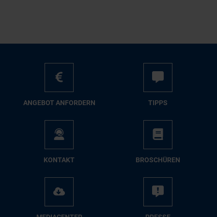
AN­GE­BOT AN­FOR­DERN
TIPPS
KON­TAKT
BRO­SCHÜ­REN