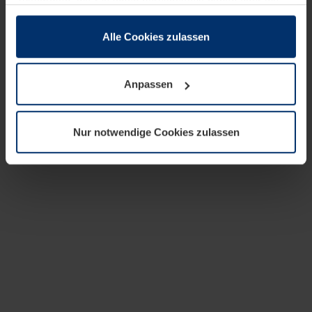
zusammen, die Sie ihnen bereitgestellt haben oder die
sie im Rahmen Ihrer Nutzung der Dienste gesammelt
haben.
Alle Cookies zulassen
Rechtlich können wir Cookies auf Ihrem Gerät speichern,
wenn diese für den Betrieb dieser Seite unbedingt
Anpassen
notwendig sind. Für alle anderen Cookie-Typen benötigen
wir Ihre Erlaubnis. Ihre Einwilligung können Sie jederzeit
in der Cookie-Erläuterung auf der Seite
Nur notwendige Cookies zulassen
Datenschutzerklärung
unserer Website ändern oder
widerrufen.