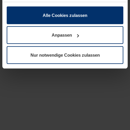
zusammen, die Sie ihnen bereitgestellt haben oder die
sie im Rahmen Ihrer Nutzung der Dienste gesammelt
haben.
Alle Cookies zulassen
Rechtlich können wir Cookies auf Ihrem Gerät speichern,
wenn diese für den Betrieb dieser Seite unbedingt
Anpassen
notwendig sind. Für alle anderen Cookie-Typen benötigen
wir Ihre Erlaubnis. Ihre Einwilligung können Sie jederzeit
in der Cookie-Erläuterung auf der Seite
Nur notwendige Cookies zulassen
Datenschutzerklärung
unserer Website ändern oder
widerrufen.