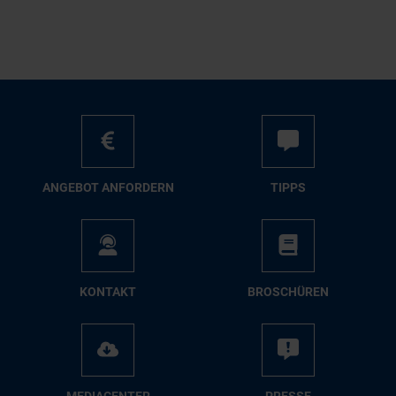
AN­GE­BOT AN­FOR­DERN
TIPPS
KON­TAKT
BRO­SCHÜ­REN