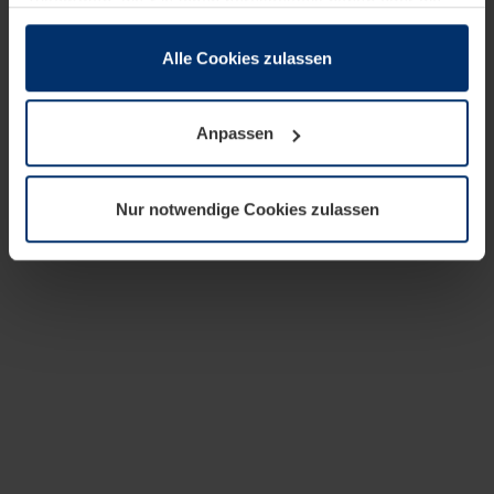
zusammen, die Sie ihnen bereitgestellt haben oder die
sie im Rahmen Ihrer Nutzung der Dienste gesammelt
haben.
Alle Cookies zulassen
Rechtlich können wir Cookies auf Ihrem Gerät speichern,
wenn diese für den Betrieb dieser Seite unbedingt
Anpassen
notwendig sind. Für alle anderen Cookie-Typen benötigen
wir Ihre Erlaubnis. Ihre Einwilligung können Sie jederzeit
in der Cookie-Erläuterung auf der Seite
Nur notwendige Cookies zulassen
Datenschutzerklärung
unserer Website ändern oder
widerrufen.