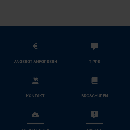
AN­GE­BOT AN­FOR­DERN
TIPPS
KON­TAKT
BRO­SCHÜ­REN