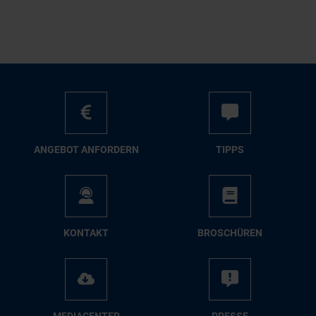
AN­GE­BOT AN­FOR­DERN
TIPPS
KON­TAKT
BRO­SCHÜ­REN