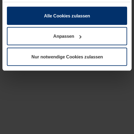
zusammen, die Sie ihnen bereitgestellt haben oder die
sie im Rahmen Ihrer Nutzung der Dienste gesammelt
haben.
Alle Cookies zulassen
Rechtlich können wir Cookies auf Ihrem Gerät speichern,
wenn diese für den Betrieb dieser Seite unbedingt
Anpassen
notwendig sind. Für alle anderen Cookie-Typen benötigen
wir Ihre Erlaubnis. Ihre Einwilligung können Sie jederzeit
in der Cookie-Erläuterung auf der Seite
Nur notwendige Cookies zulassen
Datenschutzerklärung
unserer Website ändern oder
widerrufen.