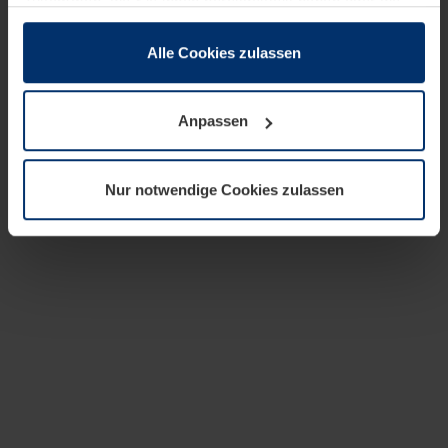
zusammen, die Sie ihnen bereitgestellt haben oder die
sie im Rahmen Ihrer Nutzung der Dienste gesammelt
haben.
Alle Cookies zulassen
Rechtlich können wir Cookies auf Ihrem Gerät speichern,
wenn diese für den Betrieb dieser Seite unbedingt
Anpassen
notwendig sind. Für alle anderen Cookie-Typen benötigen
wir Ihre Erlaubnis. Ihre Einwilligung können Sie jederzeit
in der Cookie-Erläuterung auf der Seite
Nur notwendige Cookies zulassen
Datenschutzerklärung
unserer Website ändern oder
widerrufen.