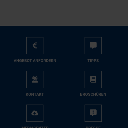
AN­GE­BOT AN­FOR­DERN
TIPPS
KON­TAKT
BRO­SCHÜ­REN