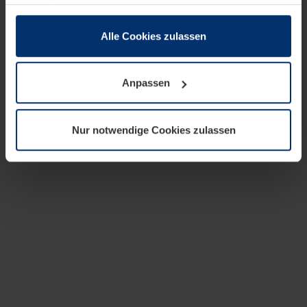
zusammen, die Sie ihnen bereitgestellt haben oder die
sie im Rahmen Ihrer Nutzung der Dienste gesammelt
haben.
Alle Cookies zulassen
Rechtlich können wir Cookies auf Ihrem Gerät speichern,
wenn diese für den Betrieb dieser Seite unbedingt
Anpassen
notwendig sind. Für alle anderen Cookie-Typen benötigen
wir Ihre Erlaubnis. Ihre Einwilligung können Sie jederzeit
in der Cookie-Erläuterung auf der Seite
Nur notwendige Cookies zulassen
Datenschutzerklärung
unserer Website ändern oder
widerrufen.