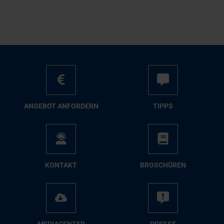
AN­GE­BOT AN­FOR­DERN
TIPPS
KON­TAKT
BRO­SCHÜ­REN