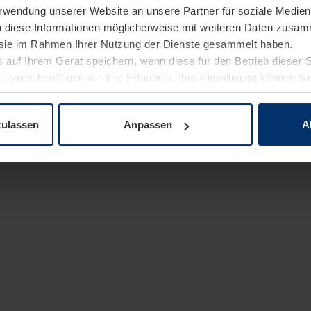
Verwendung unserer Website an unsere Partner für soziale Medi
n diese Informationen möglicherweise mit weiteren Daten zusam
e sie im Rahmen Ihrer Nutzung der Dienste gesammelt haben.
 auf Ihrem Gerät speichern, wenn diese für den Betrieb dieser 
-Typen benötigen wir Ihre Erlaubnis. Ihre Einwilligung können Sie
enschutzerklärung
unserer Website ändern oder widerrufen.
zulassen
Anpassen
A