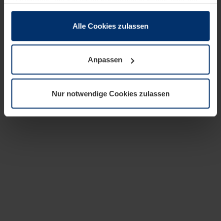
zusammen, die Sie ihnen bereitgestellt haben oder die
sie im Rahmen Ihrer Nutzung der Dienste gesammelt
haben.
Alle Cookies zulassen
Rechtlich können wir Cookies auf Ihrem Gerät speichern,
wenn diese für den Betrieb dieser Seite unbedingt
Anpassen
notwendig sind. Für alle anderen Cookie-Typen benötigen
wir Ihre Erlaubnis. Ihre Einwilligung können Sie jederzeit
in der Cookie-Erläuterung auf der Seite
Nur notwendige Cookies zulassen
Datenschutzerklärung
unserer Website ändern oder
widerrufen.