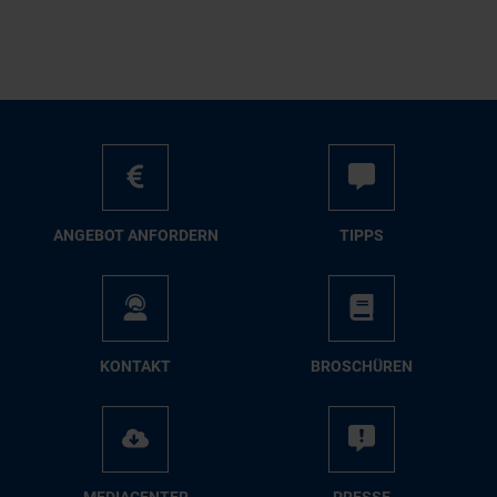
AN­GE­BOT AN­FOR­DERN
TIPPS
KON­TAKT
BRO­SCHÜ­REN