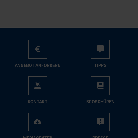
AN­GE­BOT AN­FOR­DERN
TIPPS
KON­TAKT
BRO­SCHÜ­REN