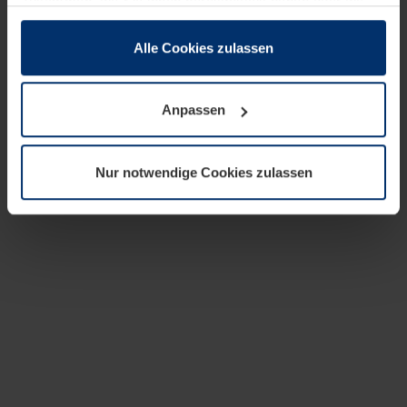
zusammen, die Sie ihnen bereitgestellt haben oder die
sie im Rahmen Ihrer Nutzung der Dienste gesammelt
haben.
Alle Cookies zulassen
Rechtlich können wir Cookies auf Ihrem Gerät speichern,
wenn diese für den Betrieb dieser Seite unbedingt
Anpassen
notwendig sind. Für alle anderen Cookie-Typen benötigen
wir Ihre Erlaubnis. Ihre Einwilligung können Sie jederzeit
in der Cookie-Erläuterung auf der Seite
Nur notwendige Cookies zulassen
Datenschutzerklärung
unserer Website ändern oder
widerrufen.