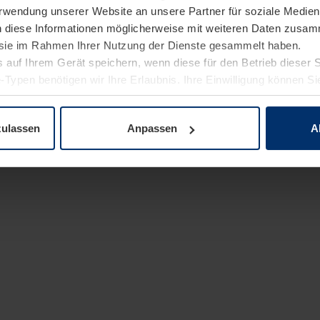
Verwendung unserer Website an unsere Partner für soziale Medi
n diese Informationen möglicherweise mit weiteren Daten zusam
e sie im Rahmen Ihrer Nutzung der Dienste gesammelt haben.
 auf Ihrem Gerät speichern, wenn diese für den Betrieb dieser 
-Typen benötigen wir Ihre Erlaubnis. Ihre Einwilligung können Sie
enschutzerklärung
unserer Website ändern oder widerrufen.
zulassen
Anpassen
A