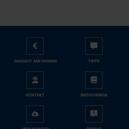
AN­GE­BOT AN­FOR­DERN
TIPPS
KON­TAKT
BRO­SCHÜ­REN