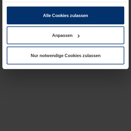
zusammen, die Sie ihnen bereitgestellt haben oder die
sie im Rahmen Ihrer Nutzung der Dienste gesammelt
haben.
Alle Cookies zulassen
Rechtlich können wir Cookies auf Ihrem Gerät speichern,
wenn diese für den Betrieb dieser Seite unbedingt
Anpassen
notwendig sind. Für alle anderen Cookie-Typen benötigen
wir Ihre Erlaubnis. Ihre Einwilligung können Sie jederzeit
in der Cookie-Erläuterung auf der Seite
Nur notwendige Cookies zulassen
Datenschutzerklärung
unserer Website ändern oder
widerrufen.