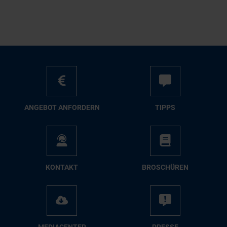
AN­GE­BOT AN­FOR­DERN
TIPPS
KON­TAKT
BRO­SCHÜ­REN