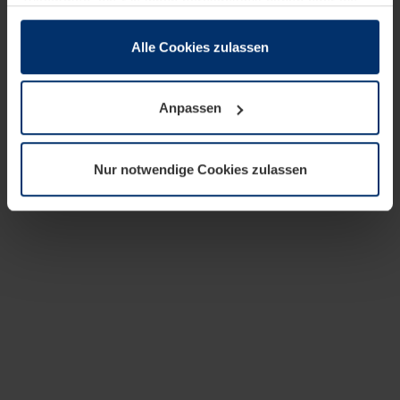
zusammen, die Sie ihnen bereitgestellt haben oder die
sie im Rahmen Ihrer Nutzung der Dienste gesammelt
haben.
Alle Cookies zulassen
Rechtlich können wir Cookies auf Ihrem Gerät speichern,
wenn diese für den Betrieb dieser Seite unbedingt
Anpassen
notwendig sind. Für alle anderen Cookie-Typen benötigen
wir Ihre Erlaubnis. Ihre Einwilligung können Sie jederzeit
in der Cookie-Erläuterung auf der Seite
Nur notwendige Cookies zulassen
Datenschutzerklärung
unserer Website ändern oder
widerrufen.