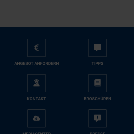
AN­GE­BOT AN­FOR­DERN
TIPPS
KON­TAKT
BRO­SCHÜ­REN