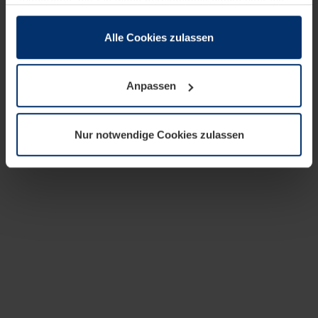
zusammen, die Sie ihnen bereitgestellt haben oder die
sie im Rahmen Ihrer Nutzung der Dienste gesammelt
haben.
Alle Cookies zulassen
Rechtlich können wir Cookies auf Ihrem Gerät speichern,
wenn diese für den Betrieb dieser Seite unbedingt
Anpassen
notwendig sind. Für alle anderen Cookie-Typen benötigen
wir Ihre Erlaubnis. Ihre Einwilligung können Sie jederzeit
in der Cookie-Erläuterung auf der Seite
Nur notwendige Cookies zulassen
Datenschutzerklärung
unserer Website ändern oder
widerrufen.