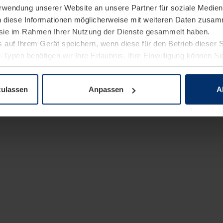
Verwendung unserer Website an unsere Partner für soziale Medi
n diese Informationen möglicherweise mit weiteren Daten zusam
e sie im Rahmen Ihrer Nutzung der Dienste gesammelt haben.
 auf Ihrem Gerät speichern, wenn diese für den Betrieb dieser 
-Typen benötigen wir Ihre Erlaubnis. Ihre Einwilligung können Sie
enschutzerklärung
unserer Website ändern oder widerrufen.
zulassen
Anpassen
A