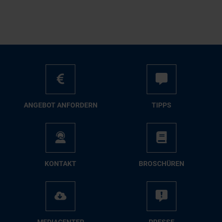
AN­GE­BOT AN­FOR­DERN
TIPPS
KON­TAKT
BRO­SCHÜ­REN