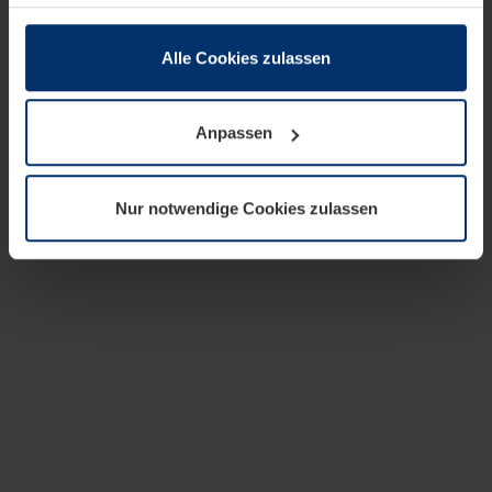
zusammen, die Sie ihnen bereitgestellt haben oder die
sie im Rahmen Ihrer Nutzung der Dienste gesammelt
haben.
Alle Cookies zulassen
Rechtlich können wir Cookies auf Ihrem Gerät speichern,
wenn diese für den Betrieb dieser Seite unbedingt
Anpassen
notwendig sind. Für alle anderen Cookie-Typen benötigen
wir Ihre Erlaubnis. Ihre Einwilligung können Sie jederzeit
in der Cookie-Erläuterung auf der Seite
Nur notwendige Cookies zulassen
Datenschutzerklärung
unserer Website ändern oder
widerrufen.