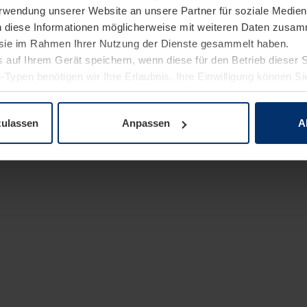
Verwendung unserer Website an unsere Partner für soziale Medi
n diese Informationen möglicherweise mit weiteren Daten zusam
e sie im Rahmen Ihrer Nutzung der Dienste gesammelt haben.
 auf Ihrem Gerät speichern, wenn diese für den Betrieb dieser 
-Typen benötigen wir Ihre Erlaubnis. Ihre Einwilligung können Sie
enschutzerklärung
unserer Website ändern oder widerrufen.
zulassen
Anpassen
A