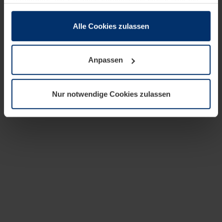
zusammen, die Sie ihnen bereitgestellt haben oder die
sie im Rahmen Ihrer Nutzung der Dienste gesammelt
haben.
Alle Cookies zulassen
Rechtlich können wir Cookies auf Ihrem Gerät speichern,
wenn diese für den Betrieb dieser Seite unbedingt
Anpassen
notwendig sind. Für alle anderen Cookie-Typen benötigen
wir Ihre Erlaubnis. Ihre Einwilligung können Sie jederzeit
in der Cookie-Erläuterung auf der Seite
Nur notwendige Cookies zulassen
Datenschutzerklärung
unserer Website ändern oder
widerrufen.