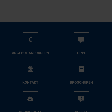
AN­GE­BOT AN­FOR­DERN
TIPPS
KON­TAKT
BRO­SCHÜ­REN