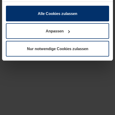
zusammen, die Sie ihnen bereitgestellt haben oder die
sie im Rahmen Ihrer Nutzung der Dienste gesammelt
haben.
Alle Cookies zulassen
Rechtlich können wir Cookies auf Ihrem Gerät speichern,
wenn diese für den Betrieb dieser Seite unbedingt
Anpassen
notwendig sind. Für alle anderen Cookie-Typen benötigen
wir Ihre Erlaubnis. Ihre Einwilligung können Sie jederzeit
in der Cookie-Erläuterung auf der Seite
Nur notwendige Cookies zulassen
Datenschutzerklärung
unserer Website ändern oder
widerrufen.