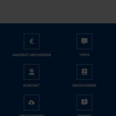
AN­GE­BOT AN­FOR­DERN
TIPPS
KON­TAKT
BRO­SCHÜ­REN