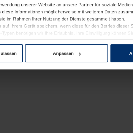
Verwendung unserer Website an unsere Partner für soziale Medi
n diese Informationen möglicherweise mit weiteren Daten zusam
e sie im Rahmen Ihrer Nutzung der Dienste gesammelt haben.
 auf Ihrem Gerät speichern, wenn diese für den Betrieb dieser 
-Typen benötigen wir Ihre Erlaubnis. Ihre Einwilligung können Sie
enschutzerklärung
unserer Website ändern oder widerrufen.
zulassen
Anpassen
A