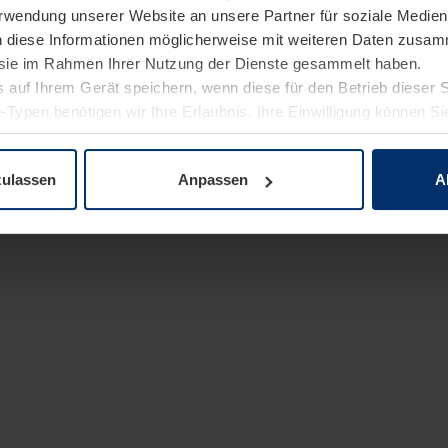
Verwendung unserer Website an unsere Partner für soziale Medi
n diese Informationen möglicherweise mit weiteren Daten zusam
e sie im Rahmen Ihrer Nutzung der Dienste gesammelt haben.
 auf Ihrem Gerät speichern, wenn diese für den Betrieb dieser 
-Typen benötigen wir Ihre Erlaubnis. Ihre Einwilligung können Sie
enschutzerklärung
unserer Website ändern oder widerrufen.
zulassen
Anpassen
A