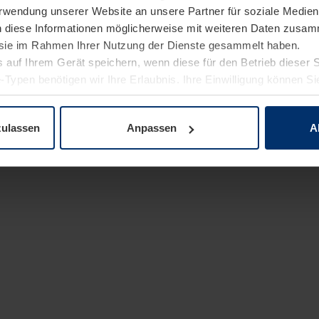
Verwendung unserer Website an unsere Partner für soziale Medi
n diese Informationen möglicherweise mit weiteren Daten zusam
e sie im Rahmen Ihrer Nutzung der Dienste gesammelt haben.
 auf Ihrem Gerät speichern, wenn diese für den Betrieb dieser 
-Typen benötigen wir Ihre Erlaubnis. Ihre Einwilligung können Sie
enschutzerklärung
unserer Website ändern oder widerrufen.
zulassen
Anpassen
A