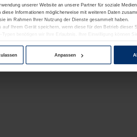
Verwendung unserer Website an unsere Partner für soziale Medi
n diese Informationen möglicherweise mit weiteren Daten zusam
e sie im Rahmen Ihrer Nutzung der Dienste gesammelt haben.
 auf Ihrem Gerät speichern, wenn diese für den Betrieb dieser 
-Typen benötigen wir Ihre Erlaubnis. Ihre Einwilligung können Sie
enschutzerklärung
unserer Website ändern oder widerrufen.
zulassen
Anpassen
A