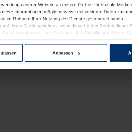
Verwendung unserer Website an unsere Partner für soziale Medi
n diese Informationen möglicherweise mit weiteren Daten zusam
e sie im Rahmen Ihrer Nutzung der Dienste gesammelt haben.
 auf Ihrem Gerät speichern, wenn diese für den Betrieb dieser 
-Typen benötigen wir Ihre Erlaubnis. Ihre Einwilligung können Sie
enschutzerklärung
unserer Website ändern oder widerrufen.
zulassen
Anpassen
A