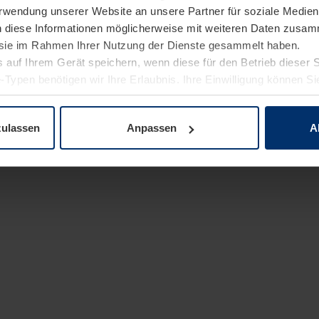
Verwendung unserer Website an unsere Partner für soziale Medi
n diese Informationen möglicherweise mit weiteren Daten zusam
e sie im Rahmen Ihrer Nutzung der Dienste gesammelt haben.
 auf Ihrem Gerät speichern, wenn diese für den Betrieb dieser 
-Typen benötigen wir Ihre Erlaubnis. Ihre Einwilligung können Sie
enschutzerklärung
unserer Website ändern oder widerrufen.
zulassen
Anpassen
A