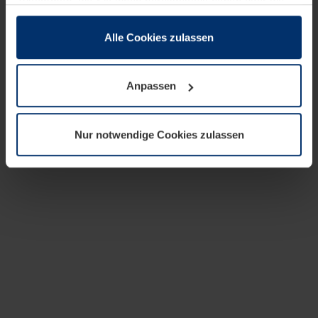
zusammen, die Sie ihnen bereitgestellt haben oder die
sie im Rahmen Ihrer Nutzung der Dienste gesammelt
haben.
Alle Cookies zulassen
Rechtlich können wir Cookies auf Ihrem Gerät speichern,
wenn diese für den Betrieb dieser Seite unbedingt
Anpassen
notwendig sind. Für alle anderen Cookie-Typen benötigen
wir Ihre Erlaubnis. Ihre Einwilligung können Sie jederzeit
in der Cookie-Erläuterung auf der Seite
Nur notwendige Cookies zulassen
Datenschutzerklärung
unserer Website ändern oder
widerrufen.