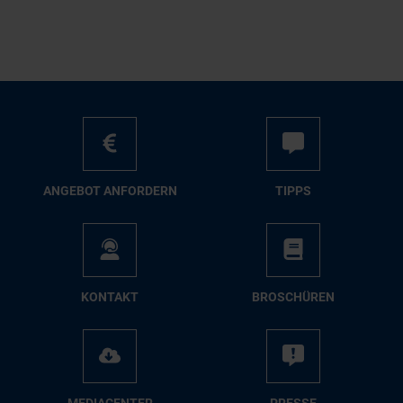
AN­GE­BOT AN­FOR­DERN
TIPPS
KON­TAKT
BRO­SCHÜ­REN