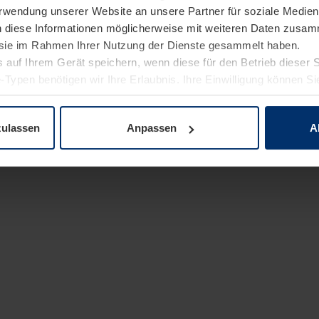
Verwendung unserer Website an unsere Partner für soziale Medi
n diese Informationen möglicherweise mit weiteren Daten zusam
e sie im Rahmen Ihrer Nutzung der Dienste gesammelt haben.
 auf Ihrem Gerät speichern, wenn diese für den Betrieb dieser 
-Typen benötigen wir Ihre Erlaubnis. Ihre Einwilligung können Sie
enschutzerklärung
unserer Website ändern oder widerrufen.
zulassen
Anpassen
A