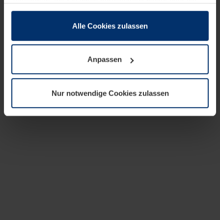
zusammen, die Sie ihnen bereitgestellt haben oder die
sie im Rahmen Ihrer Nutzung der Dienste gesammelt
haben.
Alle Cookies zulassen
Rechtlich können wir Cookies auf Ihrem Gerät speichern,
wenn diese für den Betrieb dieser Seite unbedingt
Anpassen
notwendig sind. Für alle anderen Cookie-Typen benötigen
wir Ihre Erlaubnis. Ihre Einwilligung können Sie jederzeit
in der Cookie-Erläuterung auf der Seite
Nur notwendige Cookies zulassen
Datenschutzerklärung
unserer Website ändern oder
widerrufen.