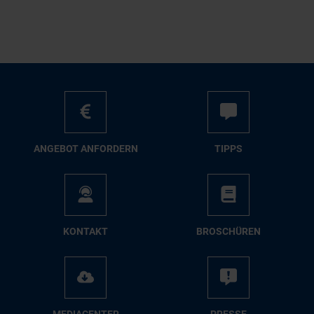
AN­GE­BOT AN­FOR­DERN
TIPPS
KON­TAKT
BRO­SCHÜ­REN