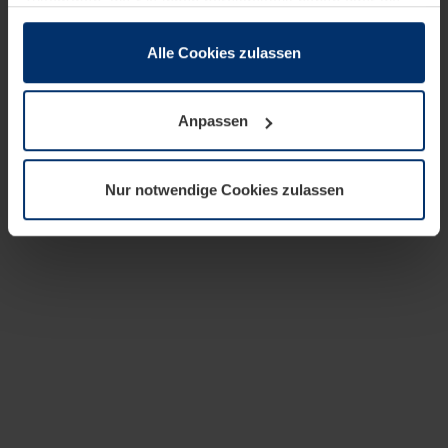
zusammen, die Sie ihnen bereitgestellt haben oder die
sie im Rahmen Ihrer Nutzung der Dienste gesammelt
haben.
Alle Cookies zulassen
Rechtlich können wir Cookies auf Ihrem Gerät speichern,
wenn diese für den Betrieb dieser Seite unbedingt
Anpassen
notwendig sind. Für alle anderen Cookie-Typen benötigen
wir Ihre Erlaubnis. Ihre Einwilligung können Sie jederzeit
in der Cookie-Erläuterung auf der Seite
Nur notwendige Cookies zulassen
Datenschutzerklärung
unserer Website ändern oder
widerrufen.