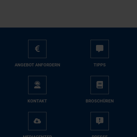
AN­GE­BOT AN­FOR­DERN
TIPPS
KON­TAKT
BRO­SCHÜ­REN