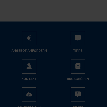
AN­GE­BOT AN­FOR­DERN
TIPPS
KON­TAKT
BRO­SCHÜ­REN