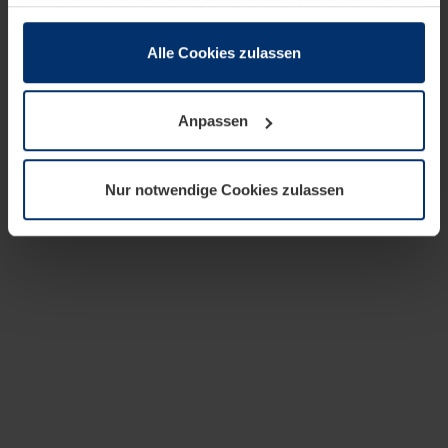
zusammen, die Sie ihnen bereitgestellt haben oder die
sie im Rahmen Ihrer Nutzung der Dienste gesammelt
haben.
Alle Cookies zulassen
Rechtlich können wir Cookies auf Ihrem Gerät speichern,
wenn diese für den Betrieb dieser Seite unbedingt
Anpassen
notwendig sind. Für alle anderen Cookie-Typen benötigen
wir Ihre Erlaubnis. Ihre Einwilligung können Sie jederzeit
in der Cookie-Erläuterung auf der Seite
Nur notwendige Cookies zulassen
Datenschutzerklärung
unserer Website ändern oder
widerrufen.