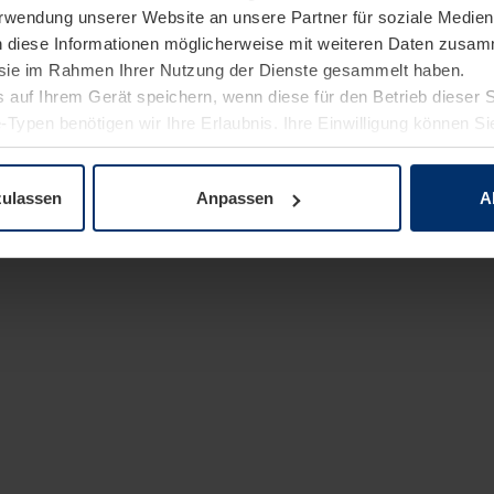
Verwendung unserer Website an unsere Partner für soziale Medi
n diese Informationen möglicherweise mit weiteren Daten zusam
e sie im Rahmen Ihrer Nutzung der Dienste gesammelt haben.
 auf Ihrem Gerät speichern, wenn diese für den Betrieb dieser 
-Typen benötigen wir Ihre Erlaubnis. Ihre Einwilligung können Sie
enschutzerklärung
unserer Website ändern oder widerrufen.
zulassen
Anpassen
A