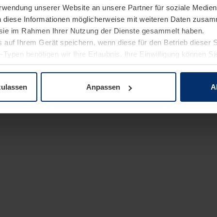
Verwendung unserer Website an unsere Partner für soziale Medi
n diese Informationen möglicherweise mit weiteren Daten zusam
e sie im Rahmen Ihrer Nutzung der Dienste gesammelt haben.
 auf Ihrem Gerät speichern, wenn diese für den Betrieb dieser 
-Typen benötigen wir Ihre Erlaubnis. Ihre Einwilligung können Sie
enschutzerklärung
unserer Website ändern oder widerrufen.
zulassen
Anpassen
A