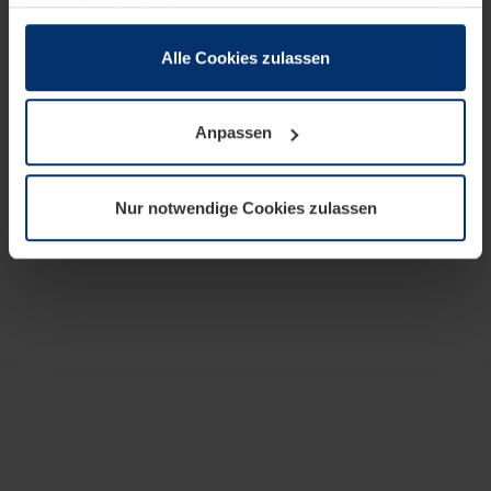
zusammen, die Sie ihnen bereitgestellt haben oder die
sie im Rahmen Ihrer Nutzung der Dienste gesammelt
haben.
Alle Cookies zulassen
Rechtlich können wir Cookies auf Ihrem Gerät speichern,
wenn diese für den Betrieb dieser Seite unbedingt
Anpassen
notwendig sind. Für alle anderen Cookie-Typen benötigen
wir Ihre Erlaubnis. Ihre Einwilligung können Sie jederzeit
in der Cookie-Erläuterung auf der Seite
Nur notwendige Cookies zulassen
Datenschutzerklärung
unserer Website ändern oder
widerrufen.