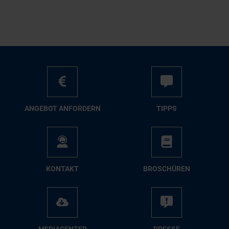
AN­GE­BOT AN­FOR­DERN
TIPPS
KON­TAKT
BRO­SCHÜ­REN