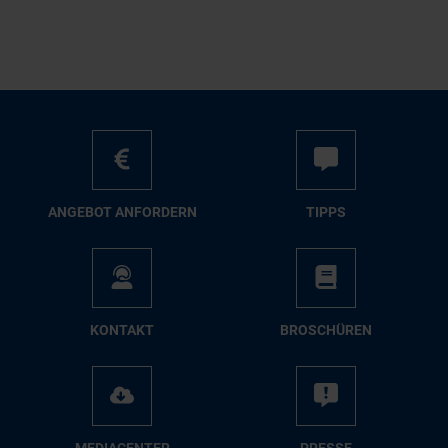
AN­GE­BOT AN­FOR­DERN
TIPPS
KON­TAKT
BRO­SCHÜ­REN