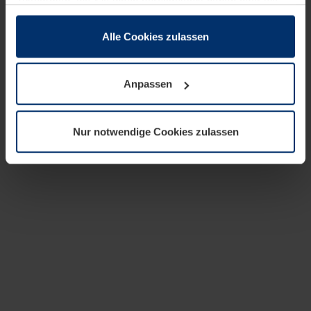
zusammen, die Sie ihnen bereitgestellt haben oder die
sie im Rahmen Ihrer Nutzung der Dienste gesammelt
haben.
Alle Cookies zulassen
Rechtlich können wir Cookies auf Ihrem Gerät speichern,
wenn diese für den Betrieb dieser Seite unbedingt
Anpassen
notwendig sind. Für alle anderen Cookie-Typen benötigen
wir Ihre Erlaubnis. Ihre Einwilligung können Sie jederzeit
in der Cookie-Erläuterung auf der Seite
Nur notwendige Cookies zulassen
Datenschutzerklärung
unserer Website ändern oder
widerrufen.