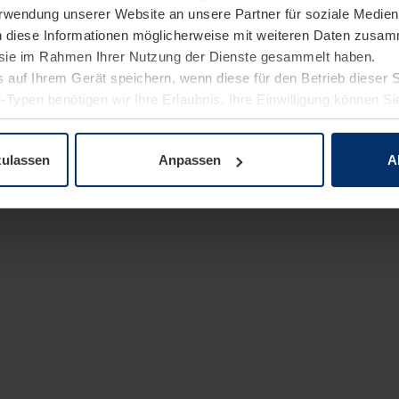
Verwendung unserer Website an unsere Partner für soziale Medi
n diese Informationen möglicherweise mit weiteren Daten zusam
e sie im Rahmen Ihrer Nutzung der Dienste gesammelt haben.
 auf Ihrem Gerät speichern, wenn diese für den Betrieb dieser 
-Typen benötigen wir Ihre Erlaubnis. Ihre Einwilligung können Sie
enschutzerklärung
unserer Website ändern oder widerrufen.
zulassen
Anpassen
A